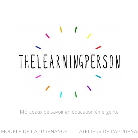
Morceaux de savoir en éducation émergente
MODÈLE DE L’APPRENANCE
ATELIERS DE L’APPREN