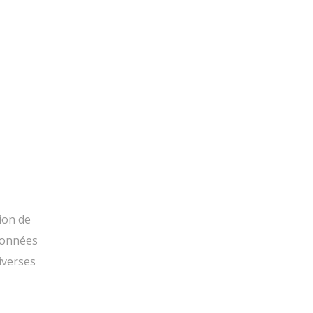
tion de
 données
diverses