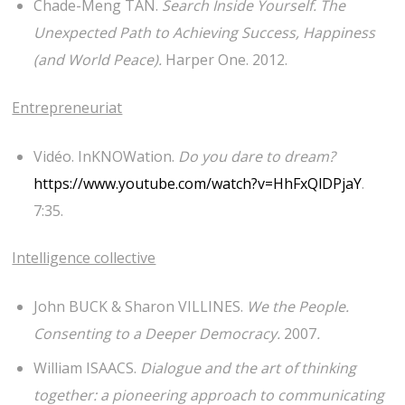
Chade-Meng TAN.
Search Inside Yourself. The
Unexpected Path to Achieving Success, Happiness
(and World Peace).
Harper One. 2012.
Entrepreneuriat
Vidéo. InKNOWation.
Do you dare to dream?
https://www.youtube.com/watch?v=HhFxQlDPjaY
.
7:35.
Intelligence collective
John BUCK & Sharon VILLINES.
We the People.
Consenting to a Deeper Democracy.
2007
.
William ISAACS.
Dialogue and the art of thinking
together: a pioneering approach to communicating